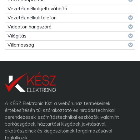
Vezeték nélküli jeltovábbító
Vezeték nélküli telefon
Videoton hangszóró
Világítás
Villamosság
A KÉSZ Elektronic Kkt. a webáruház termékeinek
értékesítésén túl szórakoztató és híradástechnikai
berendezések, számítástechnikai eszközök, valamint
barkácsgépek, háztartási kisgépek javításával,
alkatrészeinek és kiegészítőinek forgalmazásával
foglalkozik.