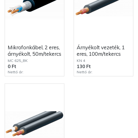
Mikrofonkábel, 2 eres,
Árnyékolt vezeték, 1
árnyékolt, 50m/tekercs
eres, 100m/tekercs
MC 625_BK
KN 4
0 Ft
130 Ft
Nettó ár:
Nettó ár: