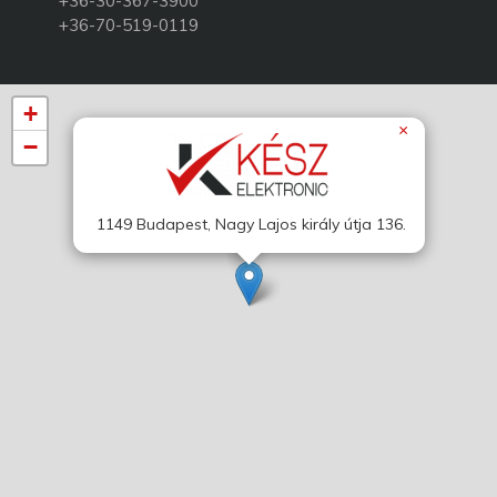
+36-30-367-3900
+36-70-519-0119
+
×
−
1149 Budapest, Nagy Lajos király útja 136.