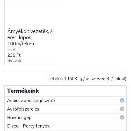
Árnyékolt vezeték, 2
eres, lapos,
100m/tekercs
KN 6
230 Ft
Nettó ár:
Tételek 1 től 3-ig / összesen 3 (1 oldal)
Termékeink
Audio-video kiegészítők
Autófelszerelés
Barkácsgép
Disco - Party fények