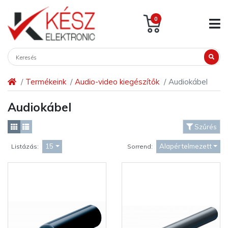
0
Termékeink
Audio-video kiegészítők
Audiokábel
Audiokábel
Szűrés
15
Alapértelmezett
Listázás:
Sorrend: