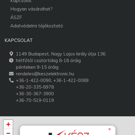
Kapcsolat
Hogyan vásárolhat?
ÁSZF
Adatvédelmi tájékoztató
KAPCSOLAT
1149 Budapest, Nagy Lajos király útja 136.
hétfőtől csütörtökig 8-18 óráig
pénteken 9-15 óráig
rendeles@keszelektronic.hu
+36-1-422-0090, +36-1-422-0089
+36-20-335-8978
+36-30-367-3900
+36-70-519-0119
+
×
−