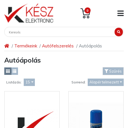
0
Termékeink
Autófelszerelés
Autóápolás
Autóápolás
Szűrés
15
Alapértelmezett
Listázás:
Sorrend: