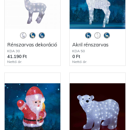
Rénszarvas dekoráció
Akril rénszarvas
KDA 30
KDA 50
41.190 Ft
0 Ft
Nettó ár:
Nettó ár: