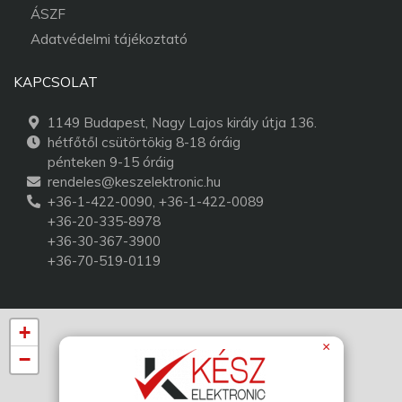
ÁSZF
Adatvédelmi tájékoztató
KAPCSOLAT
1149 Budapest, Nagy Lajos király útja 136.
hétfőtől csütörtökig 8-18 óráig
pénteken 9-15 óráig
rendeles@keszelektronic.hu
+36-1-422-0090, +36-1-422-0089
+36-20-335-8978
+36-30-367-3900
+36-70-519-0119
+
×
−