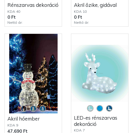
Rénszarvas dekoráció
Akril őzike, gidával
KDA 40
KDA 10
0 Ft
0 Ft
Nettó ár:
Nettó ár:
LED-es rénszarvas
Akril hóember
dekoráció
KDA 9
KDA 7
47.690 Ft