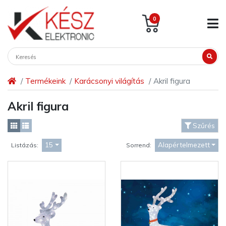
0
Termékeink
Karácsonyi világítás
Akril figura
Akril figura
Szűrés
15
Alapértelmezett
Listázás:
Sorrend: