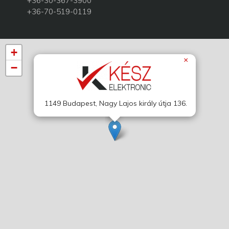
+36-30-367-3900
+36-70-519-0119
+
×
−
1149 Budapest, Nagy Lajos király útja 136.