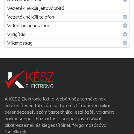
Vezeték nélküli jeltovábbító
Vezeték nélküli telefon
Videoton hangszóró
Világítás
Villamosság
A KÉSZ Elektronic Kkt. a webáruház termékeinek
értékesítésén túl szórakoztató és híradástechnikai
berendezések, számítástechnikai eszközök, valamint
barkácsgépek, háztartási kisgépek javításával,
alkatrészeinek és kiegészítőinek forgalmazásával
foglalkozik.