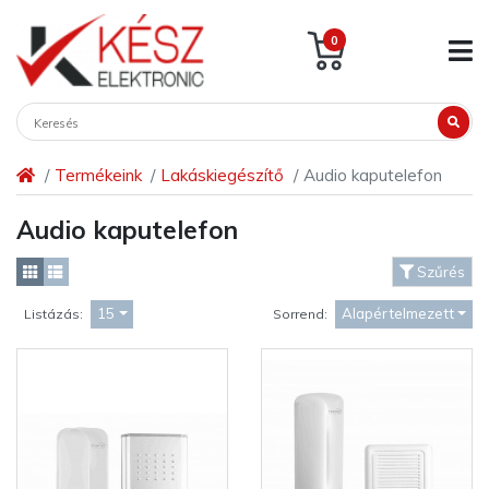
0
Termékeink
Lakáskiegészítő
Audio kaputelefon
Audio kaputelefon
Szűrés
15
Alapértelmezett
Listázás:
Sorrend: