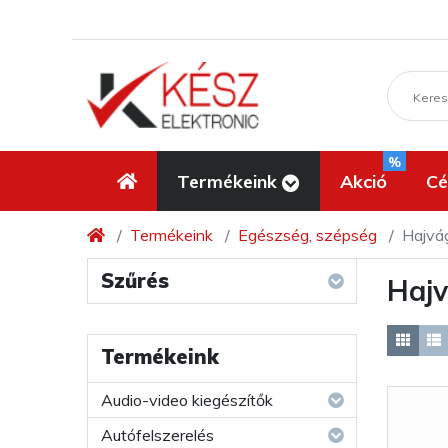
%
Termékeink
Akció
Cé
Termékeink
Egészség, szépség
Hajvág
Szűrés
Hajv
Termékeink
Audio-video kiegészítők
Autófelszerelés