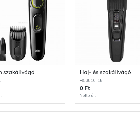
un szakállvágó
Haj- és szakállvágó
1
HC3510_15
0 Ft
r:
Nettó ár: