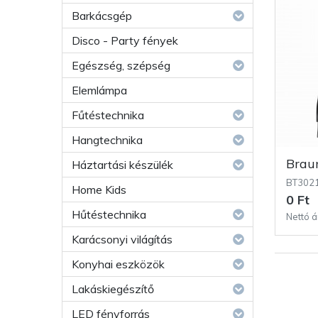
Barkácsgép
Disco - Party fények
Egészség, szépség
Elemlámpa
Fűtéstechnika
Hangtechnika
Bra
Háztartási készülék
BT302
Home Kids
0 Ft
Hűtéstechnika
Nettó á
Karácsonyi világítás
Konyhai eszközök
Lakáskiegészítő
LED fényforrás