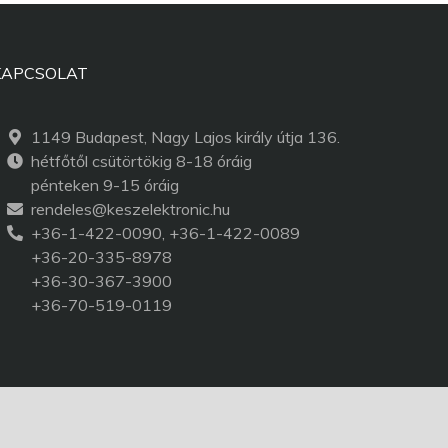
KAPCSOLAT
1149 Budapest, Nagy Lajos király útja 136.
hétfőtől csütörtökig 8-18 óráig
pénteken 9-15 óráig
rendeles@keszelektronic.hu
+36-1-422-0090, +36-1-422-0089
+36-20-335-8978
+36-30-367-3900
+36-70-519-0119