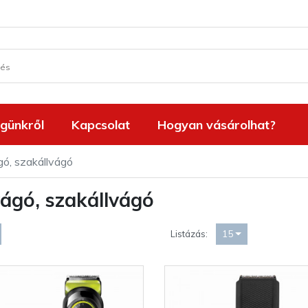
günkről
Kapcsolat
Hogyan vásárolhat?
ó, szakállvágó
ágó, szakállvágó
15
Listázás: