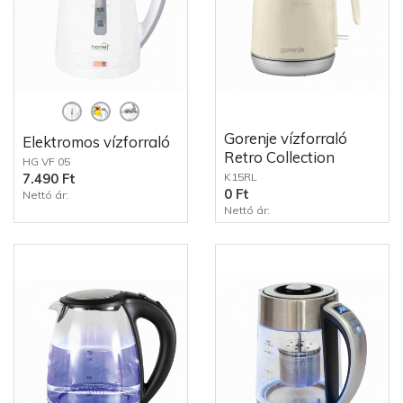
Gorenje vízforraló
Elektromos vízforraló
Retro Collection
HG VF 05
K15RL
7.490 Ft
0 Ft
Nettó ár:
Nettó ár: