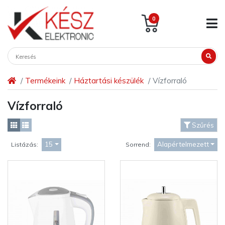
0
Termékeink
Háztartási készülék
Vízforraló
Vízforraló
Szűrés
15
Alapértelmezett
Listázás:
Sorrend: