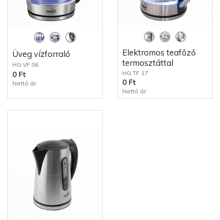
Elektromos teafőző
Üveg vízforraló
termosztáttal
HG VF 06
HG TF 17
0 Ft
0 Ft
Nettó ár:
Nettó ár: