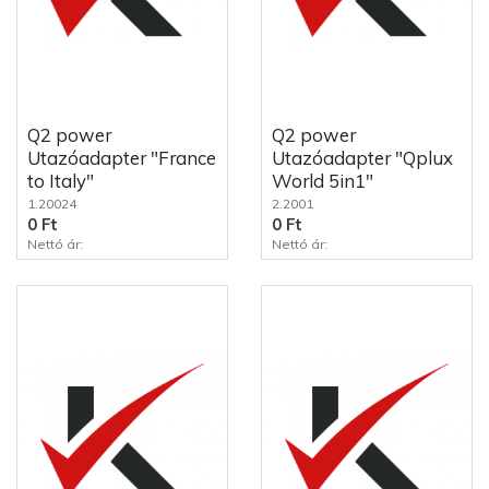
Q2 power
Q2 power
Utazóadapter "France
Utazóadapter "Qplux
to Italy"
World 5in1"
1.20024
2.2001
0 Ft
0 Ft
Nettó ár:
Nettó ár: