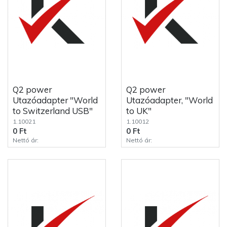
Q2 power
Q2 power
Utazóadapter "World
Utazóadapter, "World
to Switzerland USB"
to UK"
1.10021
1.10012
0 Ft
0 Ft
Nettó ár:
Nettó ár: