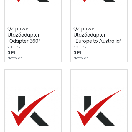
Q2 power
Q2 power
Utazóadapter
Utazóadapter
"Qdapter 360"
"Europe to Australia"
2.10012
1.20012
0 Ft
0 Ft
Nettó ár:
Nettó ár: