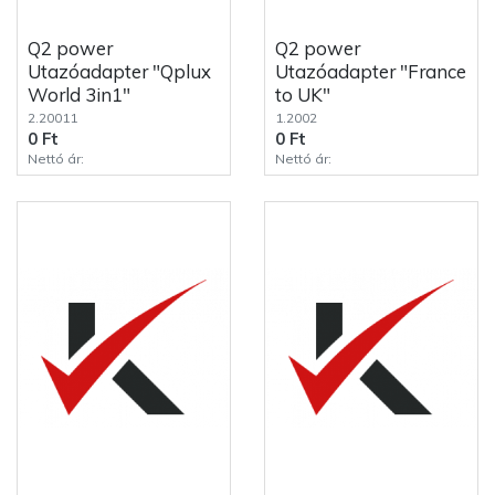
Q2 power
Q2 power
Utazóadapter "Qplux
Utazóadapter "France
World 3in1"
to UK"
2.20011
1.2002
0 Ft
0 Ft
Nettó ár:
Nettó ár: