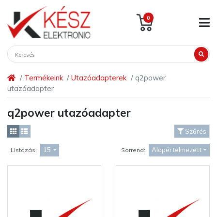
0
Termékeink
Utazóadapterek
q2power
utazóadapter
q2power utazóadapter
Szűrés
15
Alapértelmezett
Listázás:
Sorrend: