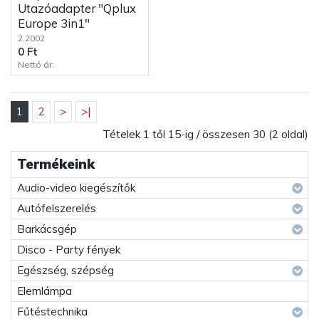
Utazóadapter "Qplux
Europe 3in1"
2.2002
0 Ft
Nettó ár:
1
2
>
>|
Tételek 1 től 15-ig / összesen 30 (2 oldal)
Termékeink
Audio-video kiegészítők
Autófelszerelés
Barkácsgép
Disco - Party fények
Egészség, szépség
Elemlámpa
Fűtéstechnika