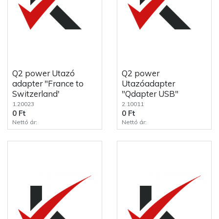
Q2 power Utazó
Q2 power
adapter "France to
Utazóadapter
Switzerland'
"Qdapter USB"
1.20023
2.10011
0 Ft
0 Ft
Nettó ár:
Nettó ár: