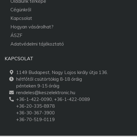
Oldalunk térképe
Cégünkről
Kapcsolat
Hogyan vásárolhat?
ÁSZF
Adatvédelmi tájékoztató
KAPCSOLAT
1149 Budapest, Nagy Lajos király útja 136.
hétfőtől csütörtökig 8-18 óráig
pénteken 9-15 óráig
rendeles@keszelektronic.hu
+36-1-422-0090, +36-1-422-0089
+36-20-335-8978
+36-30-367-3900
+36-70-519-0119