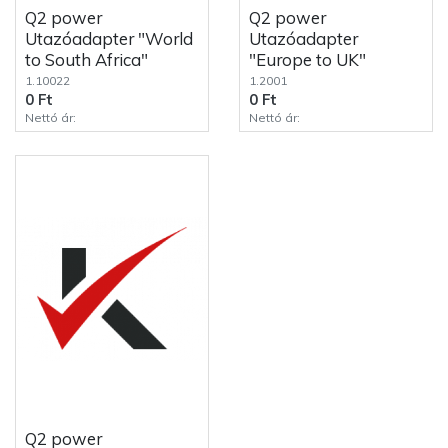
Q2 power
Q2 power
Utazóadapter "World
Utazóadapter
to South Africa"
"Europe to UK"
1.10022
1.2001
0 Ft
0 Ft
Nettó ár:
Nettó ár:
Q2 power