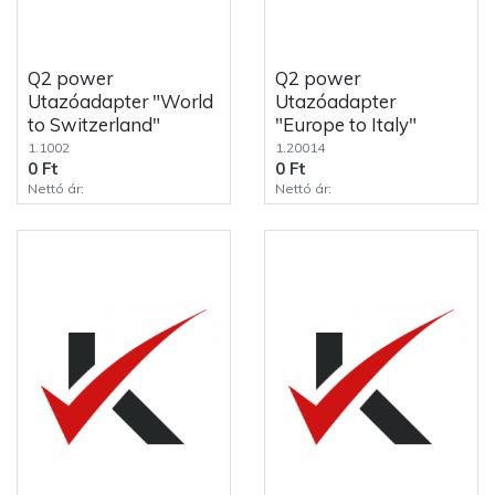
Q2 power
Q2 power
Utazóadapter "World
Utazóadapter
to Switzerland"
"Europe to Italy"
1.1002
1.20014
0 Ft
0 Ft
Nettó ár:
Nettó ár: