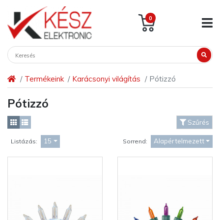
0
Termékeink
Karácsonyi világítás
Pótizzó
Pótizzó
Szűrés
15
Alapértelmezett
Listázás:
Sorrend: