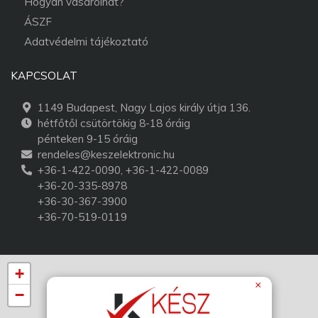
Hogyan vásárolhat?
ÁSZF
Adatvédelmi tájékoztató
KAPCSOLAT
1149 Budapest, Nagy Lajos király útja 136.
hétfőtől csütörtökig 8-18 óráig
pénteken 9-15 óráig
rendeles@keszelektronic.hu
+36-1-422-0090, +36-1-422-0089
+36-20-335-8978
+36-30-367-3900
+36-70-519-0119
+
×
−