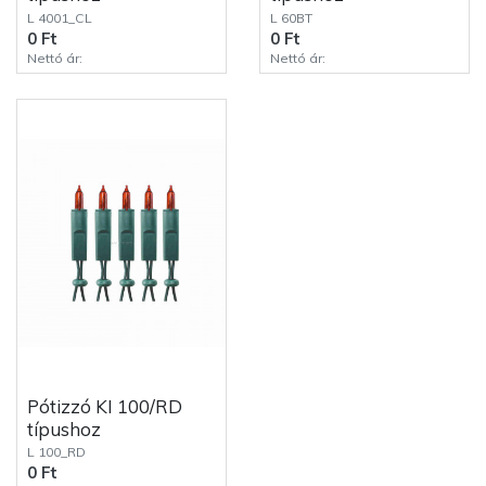
L 4001_CL
L 60BT
0 Ft
0 Ft
Nettó ár:
Nettó ár:
Pótizzó KI 100/RD
típushoz
L 100_RD
0 Ft