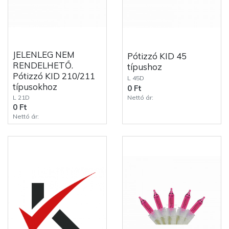
JELENLEG NEM
Pótizzó KID 45
RENDELHETŐ.
típushoz
Pótizzó KID 210/211
L 45D
típusokhoz
0 Ft
Nettó ár:
L 21D
0 Ft
Nettó ár: