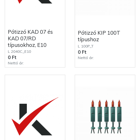
Pótizzó KAD 07 és
Pótizzó KIP 100T
KAD 07/RD
típushoz
típusokhoz, E10
L 100P_T
L 2040C_E10
0 Ft
0 Ft
Nettó ár:
Nettó ár: