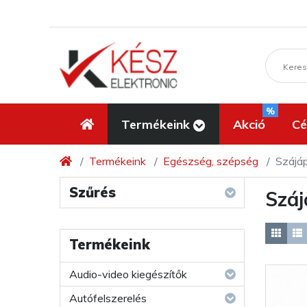
%
Termékeink
Akció
Cé
Termékeink
Egészség, szépség
Szájá
Szűrés
Száj
Termékeink
Audio-video kiegészítők
Autófelszerelés