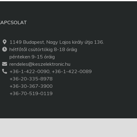
KAPCSOLAT
1149 Budapest, Nagy Lajos király útja 136.
hétfőtől csütörtökig 8-18 óráig
pénteken 9-15 óráig
rendeles@keszelektronic.hu
+36-1-422-0090, +36-1-422-0089
+36-20-335-8978
+36-30-367-3900
+36-70-519-0119