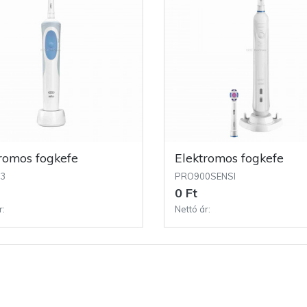
tromos fogkefe
Elektromos fogkefe
13
PRO900SENSI
0 Ft
r:
Nettó ár: