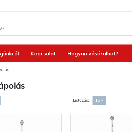
günkről
Kapcsolat
Hogyan vásárolhat?
polás
ápolás
15
Listázás: