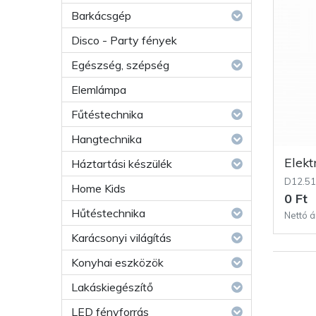
Barkácsgép
Disco - Party fények
Egészség, szépség
Elemlámpa
Fűtéstechnika
Hangtechnika
Elek
Háztartási készülék
D12.5
Home Kids
0 Ft
Hűtéstechnika
Nettó á
Karácsonyi világítás
Konyhai eszközök
Lakáskiegészítő
LED fényforrás