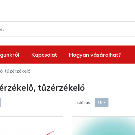
günkről
Kapcsolat
Hogyan vásárolhat?
ő, tűzérzékelő
érzékelő, tűzérzékelő
15
Listázás: