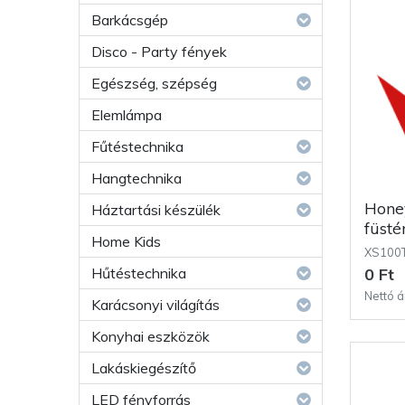
Barkácsgép
Disco - Party fények
Egészség, szépség
Elemlámpa
Fűtéstechnika
Hangtechnika
Honeywell kombinált hő- és
Háztartási készülék
füsté
Home Kids
XS100
Hűtéstechnika
0 Ft
Nettó á
Karácsonyi világítás
Konyhai eszközök
Lakáskiegészítő
LED fényforrás