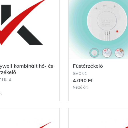
Füstérzékelő
rzékelő
SMO 01
4.090 Ft
T-HU-A
Nettó ár:
r: