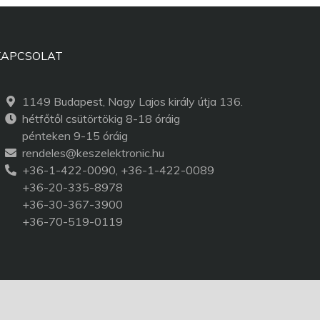
KAPCSOLAT
1149 Budapest, Nagy Lajos király útja 136.
hétfőtől csütörtökig 8-18 óráig
pénteken 9-15 óráig
rendeles@keszelektronic.hu
+36-1-422-0090, +36-1-422-0089
+36-20-335-8978
+36-30-367-3900
+36-70-519-0119