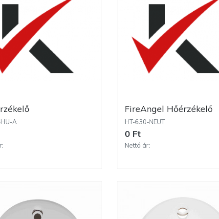
érzékelő
FireAngel Hőérzékelő
-HU-A
HT-630-NEUT
0 Ft
r:
Nettó ár: