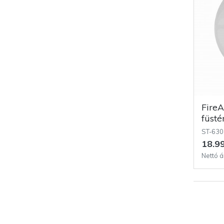
FireAngel Optikai
füsté
ST-630
18.99
Nettó á