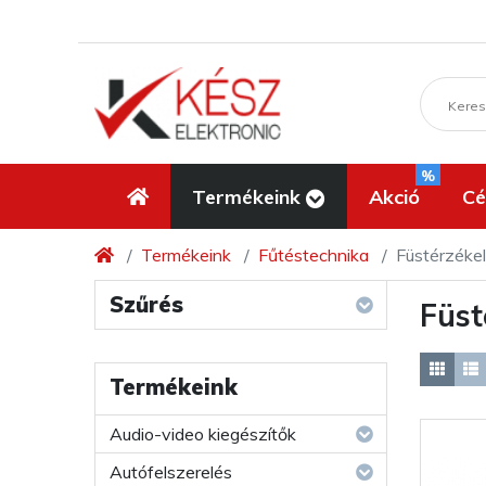
%
Termékeink
Akció
Cé
Termékeink
Fűtéstechnika
Füstérzékel
Szűrés
Füst
Termékeink
Audio-video kiegészítők
Autófelszerelés