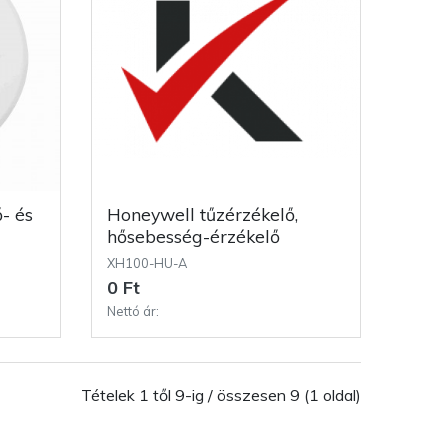
Honeywell tűzérzékelő,
hősebesség-érzékelő
XH100-HU-A
0 Ft
Nettó ár:
Tételek 1 től 9-ig / összesen 9 (1 oldal)