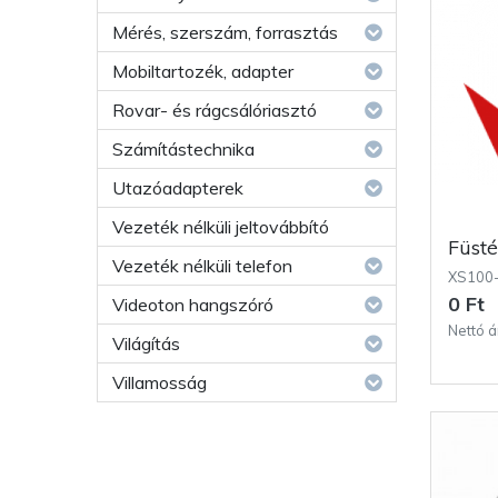
Mérés, szerszám, forrasztás
Mobiltartozék, adapter
Rovar- és rágcsálóriasztó
Számítástechnika
Utazóadapterek
Vezeték nélküli jeltovábbító
Füst
Vezeték nélküli telefon
XS100
0 Ft
Videoton hangszóró
Nettó á
Világítás
Villamosság