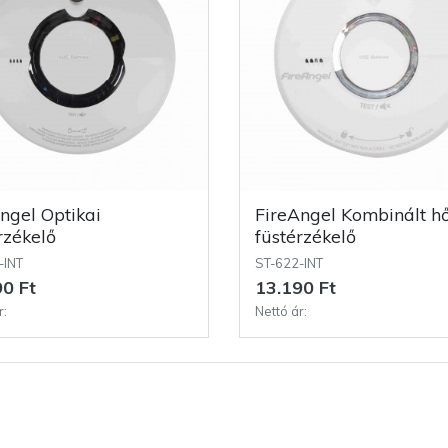
FireAngel Kombinált hő- és
rzékelő
füstérzékelő
-INT
ST-622-INT
0 Ft
13.190 Ft
r:
Nettó ár: