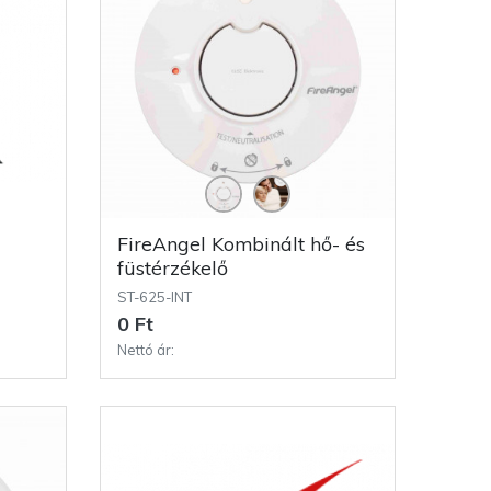
FireAngel Kombinált hő- és
füstérzékelő
ST-625-INT
0 Ft
Nettó ár: