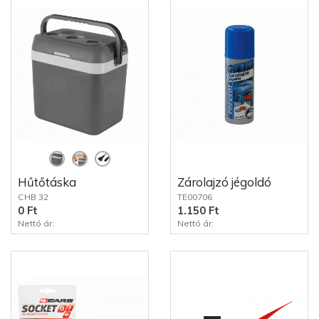
Hűtőtáska
Zárolajzó jégoldó
CHB 32
TE00706
0 Ft
1.150 Ft
Nettó ár:
Nettó ár: