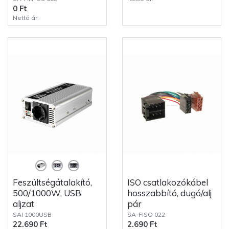
0 Ft
Nettó ár:
Feszültségátalakító,
ISO csatlakozókábel
500/1000W, USB
hosszabbító, dugó/alj
aljzat
pár
SAI 1000USB
SA-FISO 022
22.690 Ft
2.690 Ft