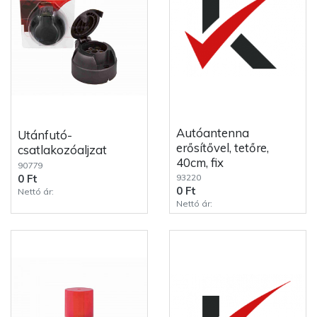
Autóantenna
Utánfutó-
erősítővel, tetőre,
csatlakozóaljzat
40cm, fix
90779
93220
0 Ft
0 Ft
Nettó ár:
Nettó ár: