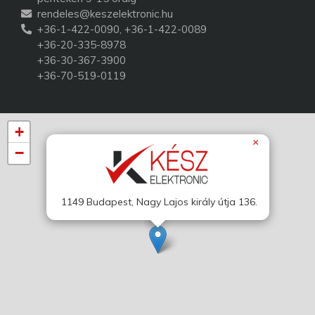
rendeles@keszelektronic.hu
+36-1-422-0090, +36-1-422-0089
+36-20-335-8978
+36-30-367-3900
+36-70-519-0119
+
×
−
1149 Budapest, Nagy Lajos király útja 136.