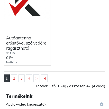
Autóantenna
erősítővel, szélvédőre
ragasztható
91110
0 Ft
Nettó ár:
1
2
3
4
>
>|
Tételek 1 től 15-ig / összesen 47 (4 oldal)
Termékeink
Audio-video kiegészítők