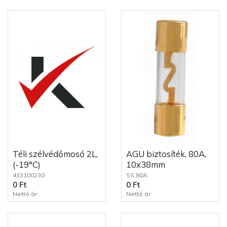
Téli szélvédőmosó 2L,
AGU biztosíték, 80A,
(-19°C)
10x38mm
433100230
SS 80A
0 Ft
0 Ft
Nettó ár:
Nettó ár: