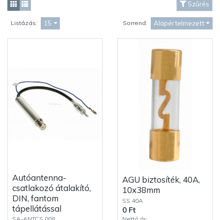
Szűrés
15
Alapértelmezett
Listázás:
Sorrend:
Autóantenna-
AGU biztosíték, 40A,
csatlakozó átalakító,
10x38mm
DIN, fantom
SS 40A
tápellátással
0 Ft
Nettó ár:
SA-ANTCS 008