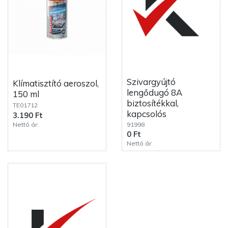
Szivargyújtó
Klímatisztító aeroszol,
lengődugó 8A
150 ml
biztosítékkal,
TE01712
kapcsolós
3.190 Ft
Nettó ár:
91998
0 Ft
Nettó ár: