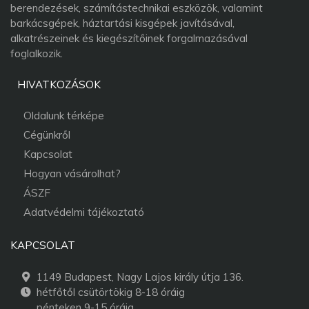
berendezések, számítástechnikai eszközök, valamint
barkácsgépek, háztartási kisgépek javításával,
alkatrészeinek és kiegészítőinek forgalmazásával
foglalkozik.
HIVATKOZÁSOK
Oldalunk térképe
Cégünkről
Kapcsolat
Hogyan vásárolhat?
ÁSZF
Adatvédelmi tájékoztató
KAPCSOLAT
1149 Budapest, Nagy Lajos király útja 136.
hétfőtől csütörtökig 8-18 óráig
pénteken 9-15 óráig