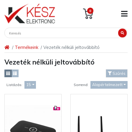
0
Termékeink
Vezeték nélküli jeltovábbító
Vezeték nélküli jeltovábbító
Szűrés
15
Alapértelmezett
Listázás:
Sorrend: