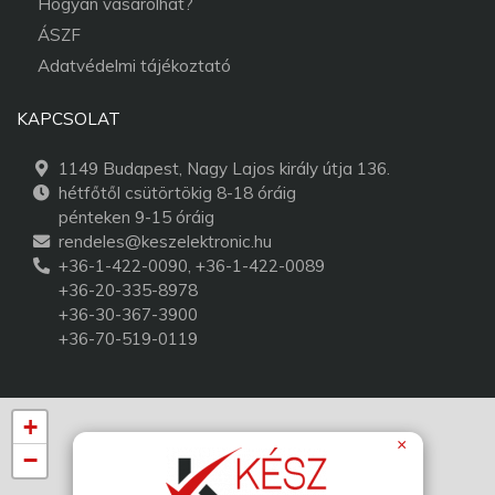
Hogyan vásárolhat?
ÁSZF
Adatvédelmi tájékoztató
KAPCSOLAT
1149 Budapest, Nagy Lajos király útja 136.
hétfőtől csütörtökig 8-18 óráig
pénteken 9-15 óráig
rendeles@keszelektronic.hu
+36-1-422-0090, +36-1-422-0089
+36-20-335-8978
+36-30-367-3900
+36-70-519-0119
+
×
−