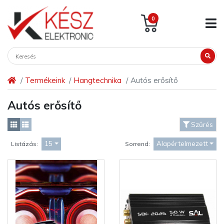
0
Termékeink
Hangtechnika
Autós erősítő
Autós erősítő
Szűrés
15
Alapértelmezett
Listázás:
Sorrend: