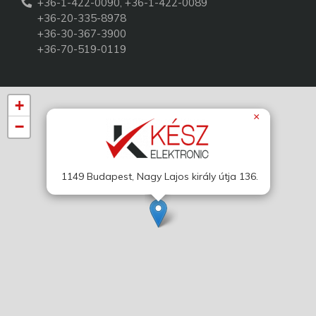
+36-1-422-0090, +36-1-422-0089
+36-20-335-8978
+36-30-367-3900
+36-70-519-0119
+
×
−
1149 Budapest, Nagy Lajos király útja 136.