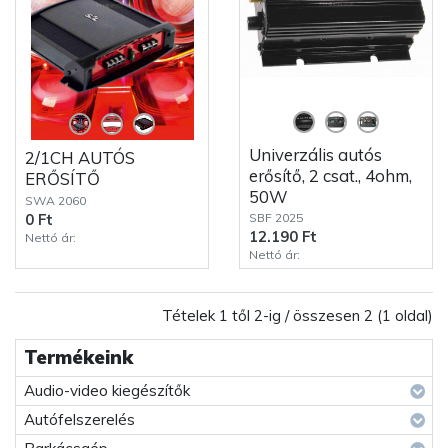
Univerzális autós
2/1CH AUTÓS
erősítő, 2 csat., 4ohm,
ERŐSÍTŐ
50W
SWA 2060
SBF 2025
0 Ft
12.190 Ft
Nettó ár:
Nettó ár:
Tételek 1 től 2-ig / összesen 2 (1 oldal)
Termékeink
Audio-video kiegészítők
Autófelszerelés