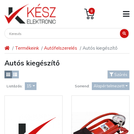
0
Termékeink
Autófelszerelés
Autós kiegészítő
Autós kiegészítő
Szűrés
15
Alapértelmezett
Listázás:
Sorrend: