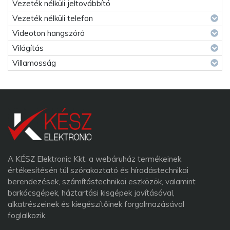
Vezeték nélküli jeltovábbító
Vezeték nélküli telefon
Videoton hangszóró
Világítás
Villamosság
A KÉSZ Elektronic Kkt. a webáruház termékeinek
értékesítésén túl szórakoztató és híradástechnikai
berendezések, számítástechnikai eszközök, valamint
barkácsgépek, háztartási kisgépek javításával,
alkatrészeinek és kiegészítőinek forgalmazásával
foglalkozik.