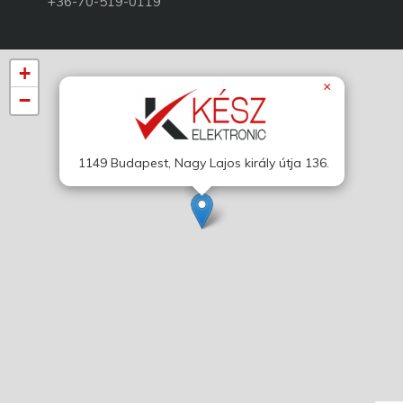
+36-70-519-0119
+
×
−
1149 Budapest, Nagy Lajos király útja 136.