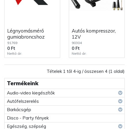
Légnyomásmérő
Autós kompresszor,
gumiabroncshoz
12V
91769
90304
0 Ft
0 Ft
Nettó ár:
Nettó ár:
Tételek 1 től 4-ig / összesen 4 (1 oldal)
Termékeink
Audio-video kiegészítők
Autófelszerelés
Barkácsgép
Disco - Party fények
Egészség, szépség