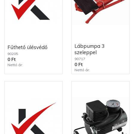
Lábpumpa 3
Fűthető ülésvédő
szeleppel
90205
90717
0 Ft
0 Ft
Nettó ár:
Nettó ár: