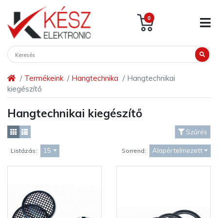
0
Termékeink
Hangtechnika
Hangtechnikai
kiegészítő
Hangtechnikai kiegészítő
Szűrés
15
Alapértelmezett
Listázás:
Sorrend: