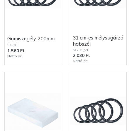
31 cm-es mélysugárzó
Gumiszegély, 200mm
habszél
SG 20
SG 31_VT
1.560 Ft
2.030 Ft
Nettó ár:
Nettó ár: