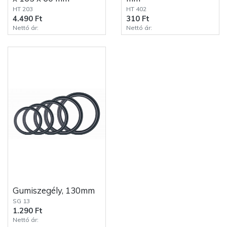
HT 203
HT 402
4.490 Ft
310 Ft
Nettó ár:
Nettó ár:
Gumiszegély, 130mm
SG 13
1.290 Ft
Nettó ár: