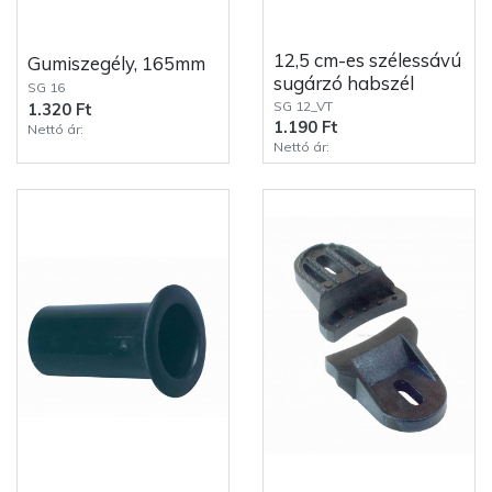
12,5 cm-es szélessávú
Gumiszegély, 165mm
sugárzó habszél
SG 16
SG 12_VT
1.320 Ft
1.190 Ft
Nettó ár:
Nettó ár: