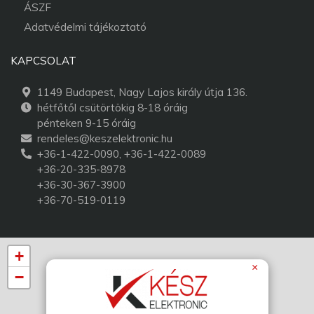
ÁSZF
Adatvédelmi tájékoztató
KAPCSOLAT
1149 Budapest, Nagy Lajos király útja 136.
hétfőtől csütörtökig 8-18 óráig
pénteken 9-15 óráig
rendeles@keszelektronic.hu
+36-1-422-0090, +36-1-422-0089
+36-20-335-8978
+36-30-367-3900
+36-70-519-0119
+
×
−