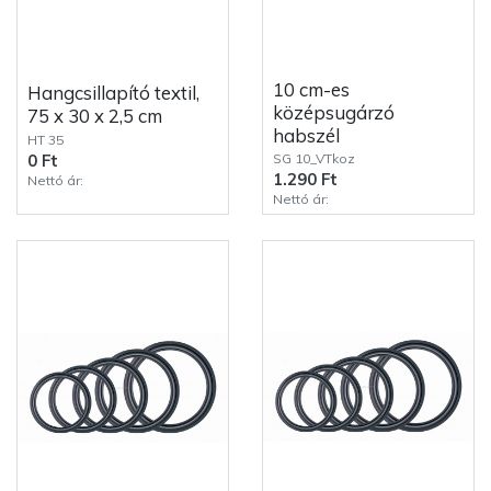
10 cm-es
Hangcsillapító textil,
középsugárzó
75 x 30 x 2,5 cm
habszél
HT 35
SG 10_VTkoz
0 Ft
1.290 Ft
Nettó ár:
Nettó ár: