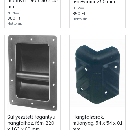
müanyag, 40 x 40 x 40
fém+gumi, 250 mm
mm
HT 200
HT 400
890 Ft
300 Ft
Nettó ár:
Nettó ár:
Süllyesztett fogantyú
Hangfalsarok,
hangfalhoz, fém, 220
müanyag, 54 x 54 x 81
x 163 x 60 mm
mm