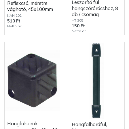
Leszorító fül
Reflexcső, méretre
hangszórórácshoz, 8
vágható, 45x100mm
db / csomag
KAH 202
HT 305
510 Ft
150 Ft
Nettó ár:
Nettó ár:
Hangfalsarok,
Hangfalhordfül,