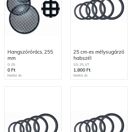
Hangszórórács, 255
25 cm-es mélysugárzó
mm
habszél
G 25
SG 25_VT
0 Ft
1.800 Ft
Nettó ár:
Nettó ár: