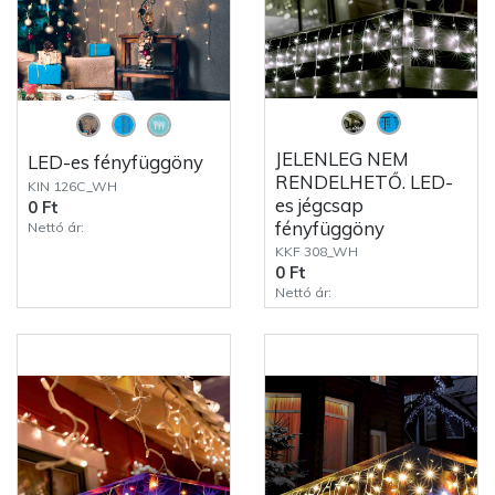
JELENLEG NEM
LED-es fényfüggöny
RENDELHETŐ. LED-
KIN 126C_WH
es jégcsap
0 Ft
fényfüggöny
Nettó ár:
KKF 308_WH
0 Ft
Nettó ár: