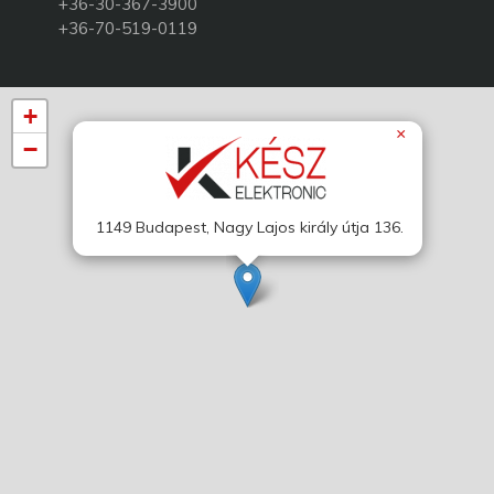
+36-30-367-3900
+36-70-519-0119
+
×
−
1149 Budapest, Nagy Lajos király útja 136.