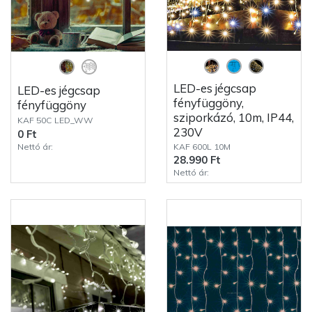
LED-es jégcsap
LED-es jégcsap
fényfüggöny,
fényfüggöny
sziporkázó, 10m, IP44,
KAF 50C LED_WW
230V
0 Ft
Nettó ár:
KAF 600L 10M
28.990 Ft
Nettó ár: