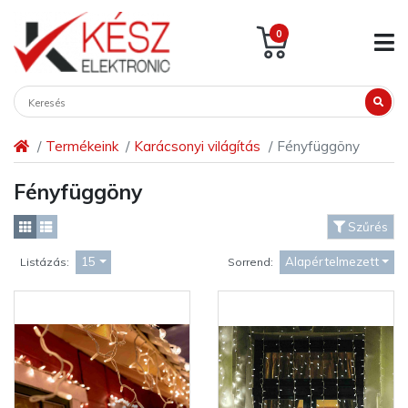
0
Termékeink
Karácsonyi világítás
Fényfüggöny
Fényfüggöny
Szűrés
15
Alapértelmezett
Listázás:
Sorrend: