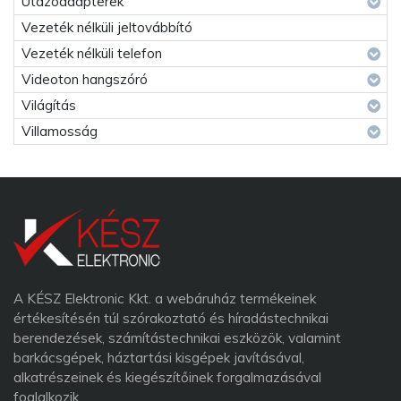
Utazóadapterek
Vezeték nélküli jeltovábbító
Vezeték nélküli telefon
Videoton hangszóró
Világítás
Villamosság
A KÉSZ Elektronic Kkt. a webáruház termékeinek
értékesítésén túl szórakoztató és híradástechnikai
berendezések, számítástechnikai eszközök, valamint
barkácsgépek, háztartási kisgépek javításával,
alkatrészeinek és kiegészítőinek forgalmazásával
foglalkozik.