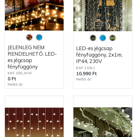
JELENLEG NEM
LED-es jégcsap
RENDELHETŐ. LED-
fényfüggöny, 2x1m,
es jégcsap
IP44, 230V
fényfüggöny
KAF 210LC
KKF 158_WW
10.990 Ft
0 Ft
Nettó ár:
Nettó ár: