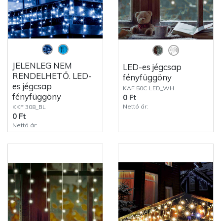
JELENLEG NEM
LED-es jégcsap
RENDELHETŐ. LED-
fényfüggöny
es jégcsap
KAF 50C LED_WH
fényfüggöny
0 Ft
Nettó ár:
KKF 308_BL
0 Ft
Nettó ár: