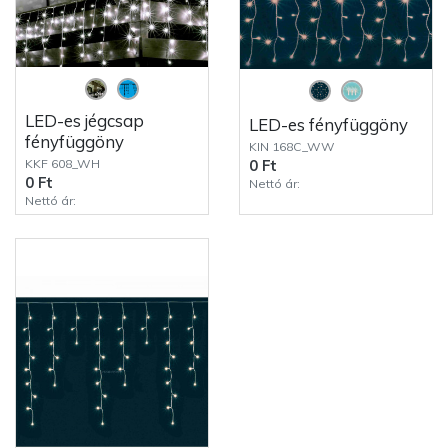
LED-es jégcsap
LED-es fényfüggöny
fényfüggöny
KIN 168C_WW
KKF 608_WH
0 Ft
0 Ft
Nettó ár:
Nettó ár: