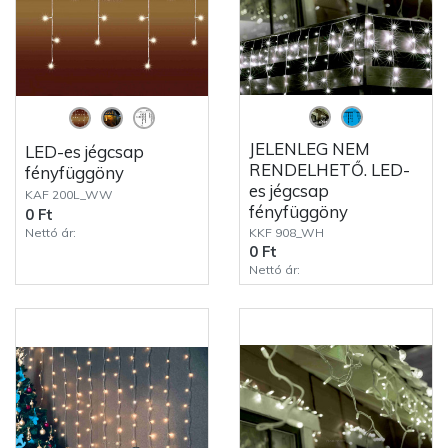
JELENLEG NEM
LED-es jégcsap
RENDELHETŐ. LED-
fényfüggöny
es jégcsap
KAF 200L_WW
fényfüggöny
0 Ft
Nettó ár:
KKF 908_WH
0 Ft
Nettó ár: