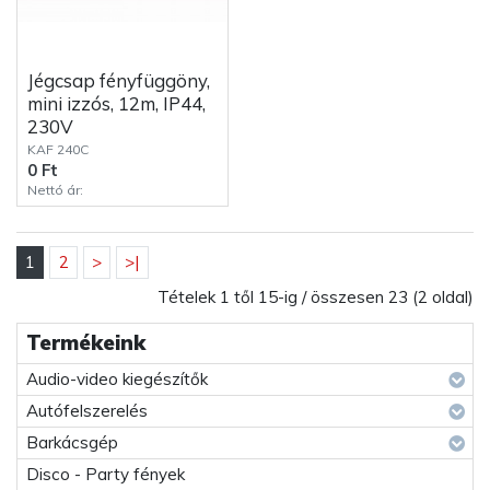
Jégcsap fényfüggöny,
mini izzós, 12m, IP44,
230V
KAF 240C
0 Ft
Nettó ár:
1
2
>
>|
Tételek 1 től 15-ig / összesen 23 (2 oldal)
Termékeink
Audio-video kiegészítők
Autófelszerelés
Barkácsgép
Disco - Party fények