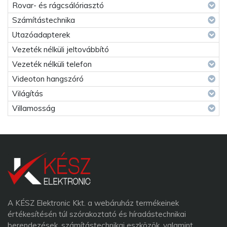
Rovar- és rágcsálóriasztó
Számítástechnika
Utazóadapterek
Vezeték nélküli jeltovábbító
Vezeték nélküli telefon
Videoton hangszóró
Világítás
Villamosság
A KÉSZ Elektronic Kkt. a webáruház termékeinek
értékesítésén túl szórakoztató és híradástechnikai
berendezések, számítástechnikai eszközök, valamint