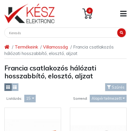
0
Termékeink
Villamosság
Francia csatlakozós
hálózati hosszabbító, elosztó, aljzat
Francia csatlakozós hálózati
hosszabbító, elosztó, aljzat
Szűrés
15
Alapértelmezett
Listázás:
Sorrend: