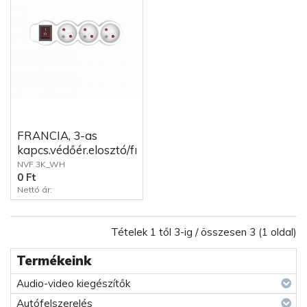
FRANCIA, 3-as
kapcs.védőér.elosztó/fr
NVF 3K_WH
0 Ft
Nettó ár:
Tételek 1 től 3-ig / összesen 3 (1 oldal)
Termékeink
Audio-video kiegészítők
Autófelszerelés