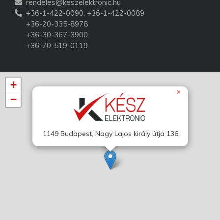
rendeles@keszelektronic.hu
+36-1-422-0090, +36-1-422-0089
+36-20-335-8978
+36-30-367-3900
+36-70-519-0119
+
×
−
1149 Budapest, Nagy Lajos király útja 136.