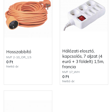
Hálózati elosztó,
Hosszabbító
kapcsolós, 7 aljzat (4
NVF 2-10_OR_1,5
euró + 3 földelt) 1,5m,
0 Ft
francia
Nettó ár:
NVF 17_WH
0 Ft
Nettó ár: